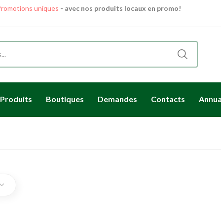
romotions uniques
- avec nos produits locaux en promo!
Des délices locaux
livrés directement à votre porte.
Produits
Boutiques
Demandes
Contacts
Annua