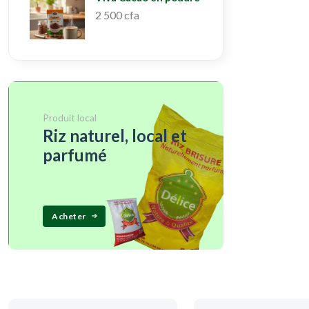
2 500 cfa
Produit local
Riz naturel, local et
parfumé
Acheter