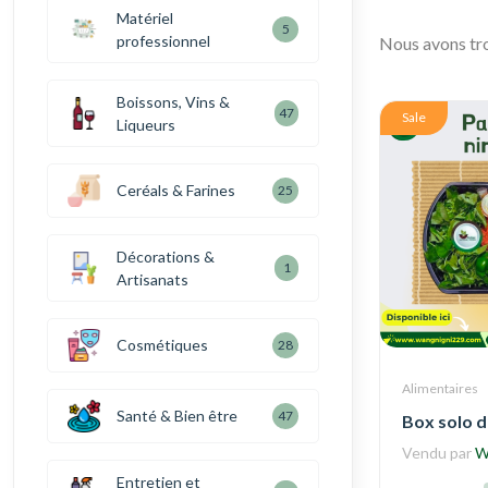
Matériel
5
professionnel
Nous avons t
Boissons, Vins &
47
Sale
Liqueurs
Ceréals & Farines
25
Décorations &
1
Artisanats
Cosmétiques
28
Alimentaires
Santé & Bien être
47
Box solo d
Vendu par
W
Entretien et