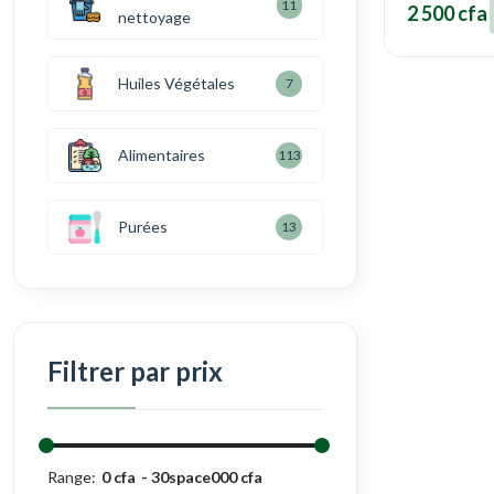
11
2 500 cfa
nettoyage
Huiles Végétales
7
Alimentaires
113
Purées
13
Filtrer par prix
Range:
0 cfa
30space000 cfa