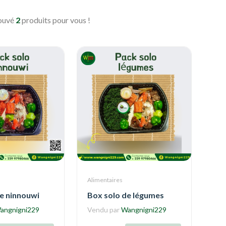
rouvé
2
produits pour vous !
Alimentaires
e ninnouwi
Box solo de légumes
angnigni229
Vendu par
Wangnigni229