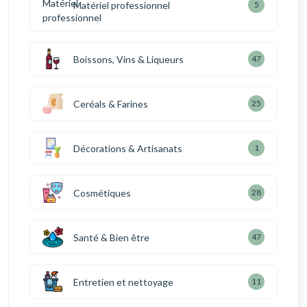
Matériel professionnel
5
Boissons, Vins & Liqueurs
47
Ceréals & Farines
25
Décorations & Artisanats
1
Cosmétiques
28
Santé & Bien être
47
Entretien et nettoyage
11