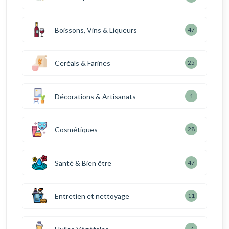
Boissons, Vins & Liqueurs
47
Ceréals & Farines
25
Décorations & Artisanats
1
Cosmétiques
28
Santé & Bien être
47
Entretien et nettoyage
11
7