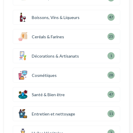
Boissons, Vins & Liqueurs
47
Ceréals & Farines
25
Décorations & Artisanats
1
Cosmétiques
28
Santé & Bien être
47
Entretien et nettoyage
11
7