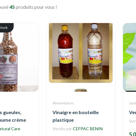
rouvé
45
produits pour vous !
stock
Alimentaires
Sant
 gueules,
Vinaigre en bouteille
Ve
rhume crème
plastique
Ven
atural Care
Vendu par
CEFPAC BENIN
5 