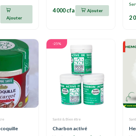
Ser
4 000 cfa
Ajouter
2 
Ajouter
-25%
tre
Santé & Bien être
Sant
coquille
Charbon activé
He
t