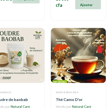
cfa
Ajouter
mentaires
Santé & Bien être
udre de baobab
Thé Camo D'or
du par
Natural Care
Vendu par
Natural Care