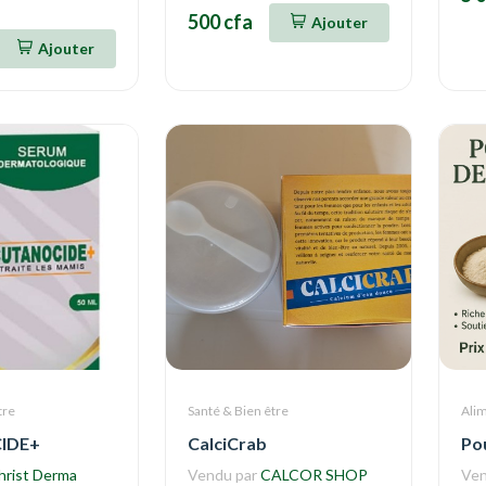
500 cfa
Ajouter
Ajouter
tre
Santé & Bien être
Ali
IDE+
CalciCrab
Po
hrist Derma
Vendu par
CALCOR SHOP
Ven