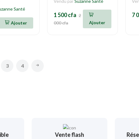
Vendu par
Suzanne Santé
Ven
uzanne Santé
1 500 cfa
7 
2
Ajouter
Ajouter
000 cfa
3
4
ible
Vente flash
Rése