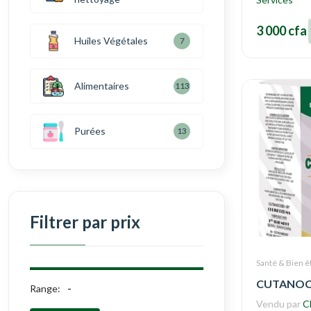
3 000 cfa
Huiles Végétales
7
Alimentaires
113
Purées
13
Filtrer par prix
Santé & Bien ê
CUTANOC
Range:
Vendu par
C