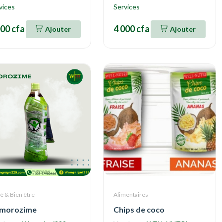
vices
Services
000 cfa
4 000 cfa
Ajouter
Ajouter
é & Bien être
Alimentaires
morozime
Chips de coco