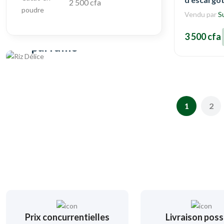
2 500 cfa
Vendu par
S
Produit local
Riz naturel, local et
3 500 cfa
parfumé
Acheter
1
2
Prix concurrentielles
Livraison poss