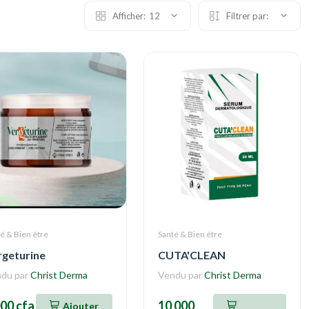
Afficher:
12
Filtrer par:
é & Bien être
Santé & Bien être
rgeturine
CUTA'CLEAN
du par
Christ Derma
Vendu par
Christ Derma
000 cfa
10 000
Ajouter