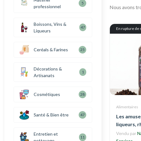
5
professionnel
Nous avons t
Boissons, Vins &
47
En rupture de 
Liqueurs
Ceréals & Farines
25
Décorations &
1
Artisanats
Cosmétiques
28
Alimentaires
Santé & Bien être
47
Les amuses
liqueurs, 
Vendu par
N
Entretien et
11
nettoyage
Services