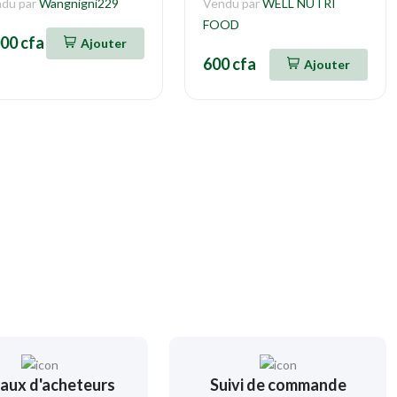
du par
Wangnigni229
Vendu par
WELL NUTRI
FOOD
000 cfa
Ajouter
600 cfa
Ajouter
aux d'acheteurs
Suivi de commande