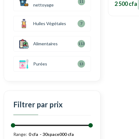
11
2 500 cfa
nettoyage
Huiles Végétales
7
Alimentaires
113
Purées
13
Filtrer par prix
Range:
0 cfa
30space000 cfa