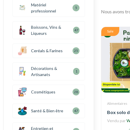
Matériel
5
professionnel
Nous avons t
Boissons, Vins &
47
Sale
Liqueurs
Ceréals & Farines
25
Décorations &
1
Artisanats
Cosmétiques
28
Alimentaires
Santé & Bien être
47
Box solo d
Vendu par
W
Entretien et