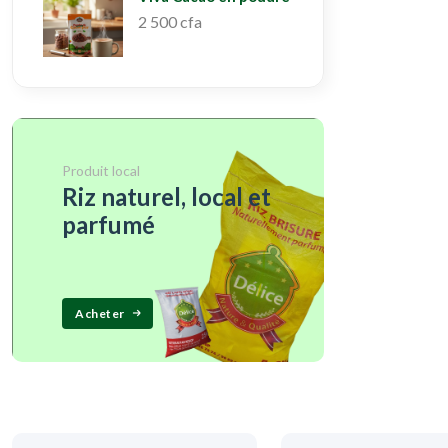
2 500 cfa
Produit local
Riz naturel, local et
parfumé
Acheter