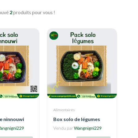
rouvé
2
produits pour vous !
Alimentaires
e ninnouwi
Box solo de légumes
angnigni229
Vendu par
Wangnigni229