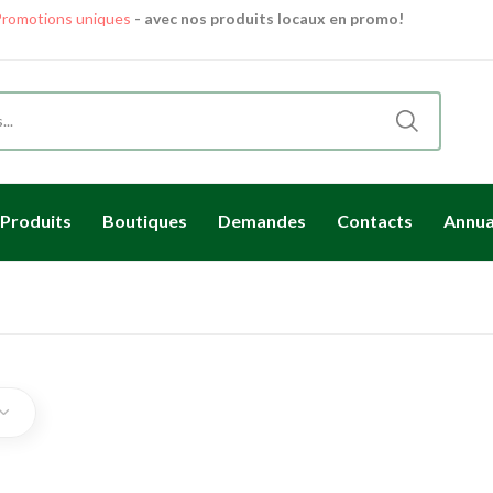
romotions uniques
- avec nos produits locaux en promo!
Des délices locaux
livrés directement à votre porte.
Produits
Boutiques
Demandes
Contacts
Annua