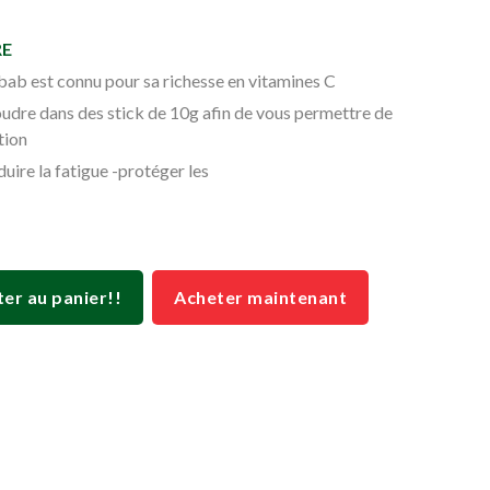
RE
bab est connu pour sa richesse en vitamines C
udre dans des stick de 10g afin de vous permettre de
tion
uire la fatigue -protéger les
ter au panier!!
Acheter maintenant