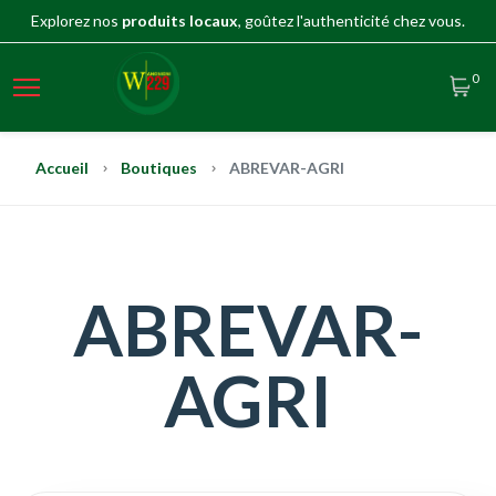
Explorez nos
produits locaux
, goûtez l'authenticité chez vous.
0
Accueil
Boutiques
ABREVAR-AGRI
ABREVAR-
AGRI