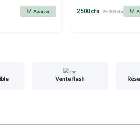
2 500 cfa
Ajouter
A
25 000 cfa
ible
Vente flash
Rése