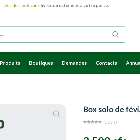
Des délices locaux
livrés directement à votre porte.
romotions uniques
- avec nos produits locaux en promo!
Produits
Boutiques
Demandes
Contacts
Annua
Box solo de févi
(0 avis)