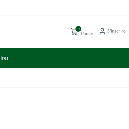
0
S'inscrire
Panier
ires
,