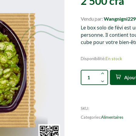
2 500 cfa
Vendu par:
Wangnigni229
Le box solo de févi est
personne. Il contient to
cube pour votre bien-êt
Disponibilité:
En stock
Ajou
SKU
:
Categories:
Alimentaires