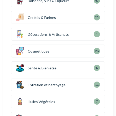
Boissons, Vins & Liqueurs
47
Ceréals & Farines
25
Décorations & Artisanats
1
Cosmétiques
28
Santé & Bien être
47
Entretien et nettoyage
11
Huiles Végétales
7