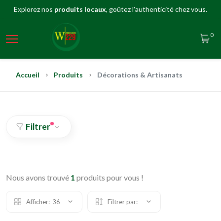
Explorez nos
produits locaux
, goûtez l'authenticité chez vous.
0
Accueil
Produits
Décorations & Artisanats
Filtrer
Nous avons trouvé
1
produits pour vous !
Afficher:
36
Filtrer par: