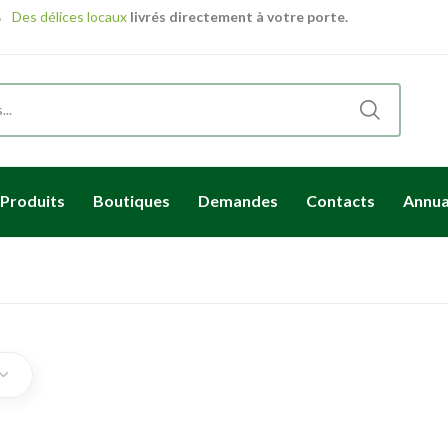
Des délices locaux
livrés directement à votre porte.
romotions uniques
- avec nos produits locaux en promo!
Produits
Boutiques
Demandes
Contacts
Annua