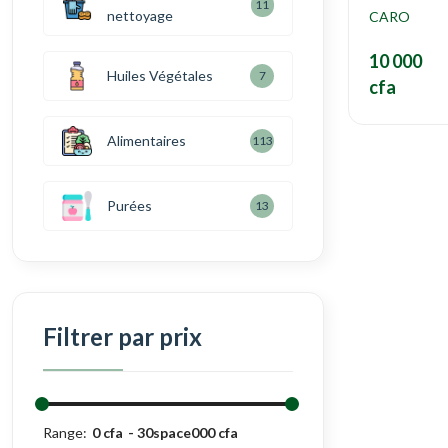
11
nettoyage
CARO
10 000
Huiles Végétales
7
cfa
Alimentaires
113
Purées
13
Filtrer par prix
Range:
0 cfa
30space000 cfa