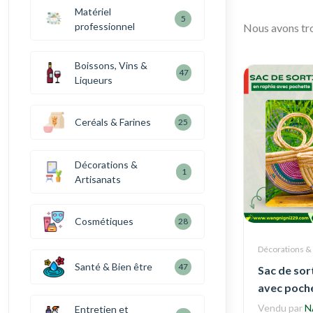
Matériel
5
professionnel
Nous avons t
Boissons, Vins &
47
Liqueurs
Ceréals & Farines
25
Décorations &
1
Artisanats
Cosmétiques
28
Décorations & 
Santé & Bien être
47
Sac de sor
avec poch
Vendu par
N
Entretien et