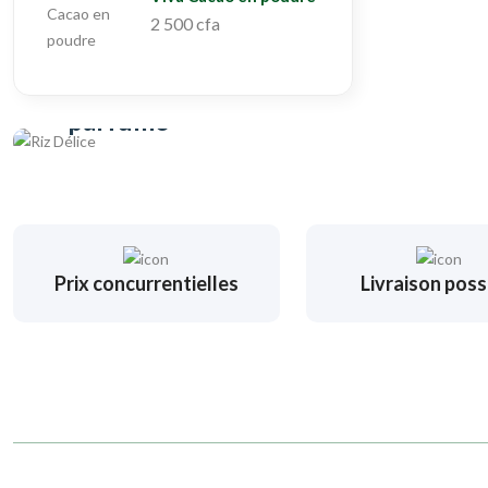
2 500 cfa
Produit local
Riz naturel, local et
parfumé
Acheter
Prix concurrentielles
Livraison poss