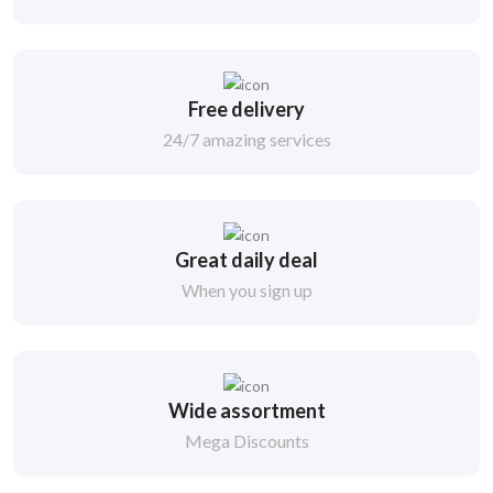
Free delivery
24/7 amazing services
Great daily deal
When you sign up
Wide assortment
Mega Discounts