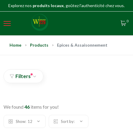
Explorez nos
produits locaux
, goûtez l'authenticité chez vous.
0
Home
Products
Epices & Assaisonnement
Filters
We found
46
items for you!
Show:
12
Sort by: