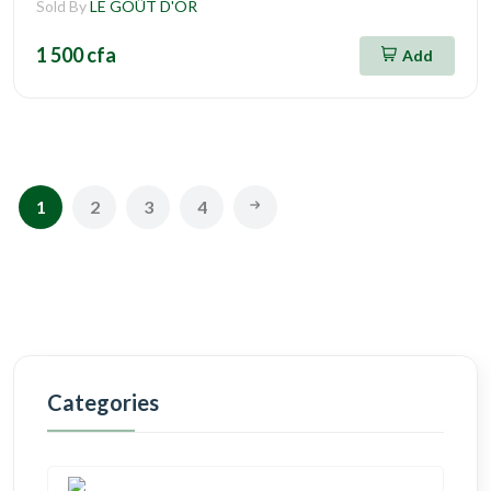
Sold By
LE GOÛT D'OR
1 500 cfa
Add
1
2
3
4
Categories