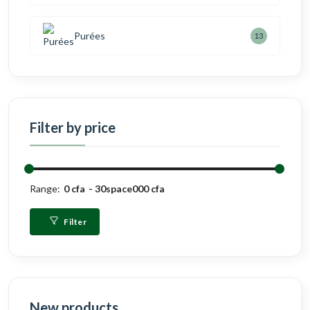
Purées
13
Filter by price
Range:
0 cfa
30space000 cfa
Filter
New products